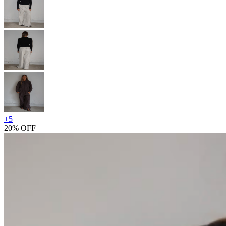
+
5
20% OFF